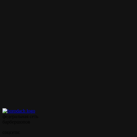
Классическая мужская
60 мин.
от 1000 ₽
стрижка
Внимание!
Цены на сайте и барбершопе могут различаться, узнавайте
точную цену у администратора!
Полный список услуг
Записаться на стрижку
Записываться на ваши
любимые услуги стало
ещё проще с
мобильным
приложением borodach
федеральная сеть
барбершопов
соцсети: