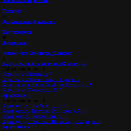
Воронеж
Воскресенск
Г
Грозный
Д
Дзержинский
Дрожжино
Е
Екатеринбург
Ж
Жуковский
З
Зеленогорск
Зеленоград
Златоуст
К
Калуга
Каспийск
Кинешма
Королев
(4)
Найдено филиалов: 4
Королев, ул. Исаева, д. 7
Королев, ул. Пионерская, д. 15, корп. 2
Королев, мкр. Юбилейный, ул. Лесная, д. 12
Королев, ул. Горького, д. 33 А
Краснодар
(4)
Найдено филиалов: 4
Краснодар, ул. Будённого, д. 129
Краснодар, ул.Григория Булгакова, д.7 к.1
Краснодар, ул. Казбекская, д. 17
Краснодар, ул. Красных Партизан, д. 1/4, корп. 9
Красногорск
(2)