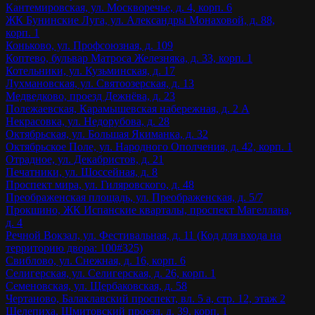
Кантемировская, ул. Москворечье, д. 4, корп. 6
ЖК Бунинские Луга, ул. Александры Монаховой, д. 88,
корп. 1
Коньково, ул. Профсоюзная, д. 109
Коптево, бульвар Матроса Железняка, д. 33, корп. 1
Котельники, ул. Кузьминская, д. 17
Лухмановская, ул. Святоозерская, д. 13
Медведково, проезд Дежнёва, д. 23
Полежаевская, Карамышевская набережная, д. 2 А
Некрасовка, ул. Недорубова, д. 28
Октябрьская, ул. Большая Якиманка, д. 32
Октябрьское Поле, ул. Народного Ополчения, д. 42, корп. 1
Отрадное, ул. Декабристов, д. 21
Печатники, ул. Шоссейная, д. 8
Проспект мира, ул. Гиляровского, д. 48
Преображенская площадь, ул. Преображенская, д. 5/7
Прокшино, ЖК Испанские кварталы, проспект Магеллана,
д. 4
Речной Вокзал, ул. Фестивальная, д. 11 (Код для входа на
территорию двора: 100#325)
Свиблово, ул. Снежная, д. 16, корп. 6
Селигерская, ул. Селигерская, д. 26, корп. 1
Семеновская, ул. Щербаковская, д. 58
Чертаново, Балаклавский проспект, вл. 5 а, стр. 12, этаж 2
Шелепиха, Шмитовский проезд, д. 39, корп. 1