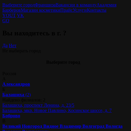
Выберите город
Франшиза
Вакансии в команду
Академия
Барберов
Магазин косметики
Прайс
Услуги
Контакты
YOUT
VK
GO
Вы находитесь в г.
?
Да
Нет
Не выбирать город
Выберите город
Россия
А
Александров
Б
Балашиха
(2)
Найдено филиалов: 2
Балашиха, проспект Ленина, д. 23/5
Балашиха, мкр. Новое Павлино, Косинское шоссе, д. 7
Боброво
В
Великий Новгород
Видное
Владимир
Волгоград
Вологда