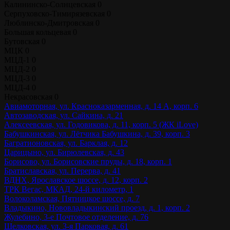
Калининско-Солнцевская
0
Серпуховско-Тимирязевская
0
Люблинско-Дмитровская
0
Большая кольцевая
0
Бутовская
0
МЦК
0
МЦД-1
0
МЦД-2
0
МЦД-3
0
МЦД-4
0
Некрасовская
0
Авиамоторная, ул. Красноказарменная, д. 14 А, корп. 6
Автозаводская, ул. Сайкина, д. 21
Алексеевская, ул. Годовикова, д. 11, корп. 5 (ЖК iLove)
Бабушкинская, ул. Лётчика Бабушкина, д. 39, корп. 3
Багратионовская, ул. Барклая, д. 12
Царицыно, ул. Бирюлевская, д. 43
Борисово, ул. Борисовские пруды, д. 18, корп. 1
Братиславская, ул. Перерва, д. 41
ВДНХ, Ярославское шоссе, д. 12, корп. 2
ТРК Вегас, МКАД, 24-й километр, 1
Волоколамская, Пятницкое шоссе, д. 7
Владыкино, Нововладыкинский проезд, д. 1, корп. 2
Жулебино, 3-е Почтовое отделение, д. 76
Щелковская, ул. 3-я Парковая, д. 61