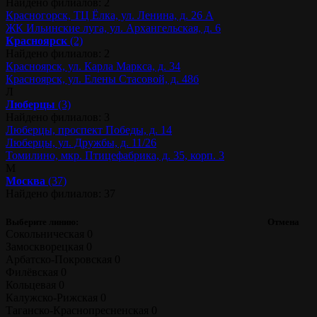
Найдено филиалов: 2
Красногорск, ТЦ Ёлка, ул. Ленина, д. 26 А
ЖК Ильинские луга, ул. Архангельская, д. 6
Красноярск
(2)
Найдено филиалов: 2
Красноярск, ул. Карла Маркса, д. 34
Красноярск, ул. Елены Стасовой, д. 48б
Л
Люберцы
(3)
Найдено филиалов: 3
Люберцы, проспект Победы, д. 14
Люберцы, ул. Дружбы, д. 11/26
Томилино, мкр. Птицефабрика, д. 35, корп. 3
М
Москва
(37)
Найдено филиалов: 37
Выберите линию:
Отмена
Сокольническая
0
Замоскворецкая
0
Арбатско-Покровская
0
Филёвская
0
Кольцевая
0
Калужско-Рижская
0
Таганско-Краснопресненская
0